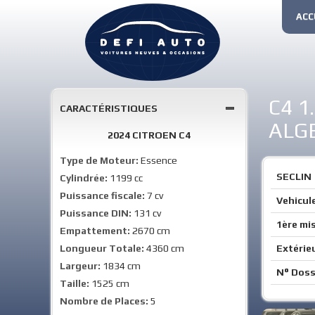
ACC
C4 1
CARACTÉRISTIQUES
ALG
2024 CITROEN C4
Type de Moteur:
Essence
SECLIN
Cylindrée:
1199 cc
Puissance fiscale:
7 cv
Vehicule
Puissance DIN:
131 cv
1ère mis
Empattement:
2670 cm
Longueur Totale:
4360 cm
Extérie
Largeur:
1834 cm
N° Doss
Taille:
1525 cm
Nombre de Places:
5