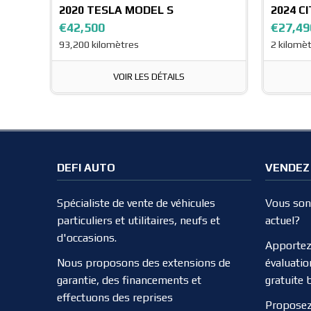
2020
TESLA MODEL S
2024
CI
€42,500
€27,49
93,200 kilomètres
2 kilomè
VOIR LES DÉTAILS
DEFI AUTO
VENDEZ
Spécialiste de vente de véhicules
Vous song
particuliers et utilitaires, neufs et
actuel?
d'occasions.
Apportez
Nous proposons des extensions de
évaluatio
garantie, des financements et
gratuite 
effectuons des reprises
Proposez