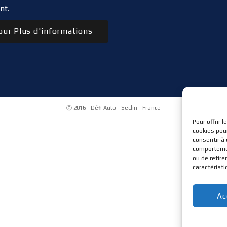
nt.
ur Plus d'informations
Ⓒ 2016 - Défi Auto - Seclin - France
Pour offrir 
cookies pour
consentir à
comportement
ou de retire
caractéristi
Ac