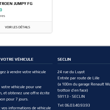
TROEN JUMPY FG
0
tres
VOIR LES DÉTAILS
 VOTRE VÉHICULE
SECLIN
ez à vendre votre véhicule
24 rue du Luyot
Entrée par route de Lille
(a 100m du garage Renault Wa
 votre véhicule pour une
trottoir d’en face)
n, et obtenez une offre écrite
59113 - SECLIN
bon pour 7 jours.
Tel:
06.03.40.93.93
 vos informations de véhicule