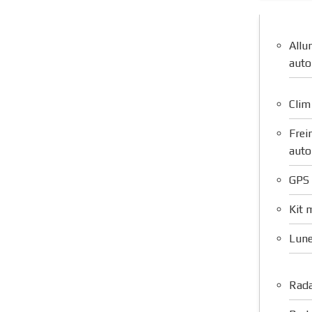
Allu
aut
Clim
Frei
auto
GPS 
Kit 
Lune
Rada