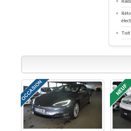
Rada
Rétr
élec
Toit