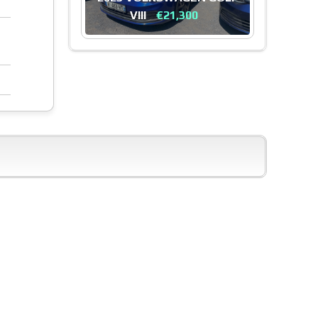
VIII
€21,300