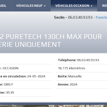
UEIL
VÉHICULES NEUF
VÉHICULES OCCASION
RE
Seclin -
06.03.40.93.93 -
franck
.2 PURETECH 130CH MAX POUR
ERIE UNIQUEMENT
Téléphone:
06.03.40.93.93
 :
OCCASION
18,175 kilomètres
e en circulation:
24-05-2024
Boîte:
Manuelle
ur:
GRIS F
Année:
2024
ier:
9539