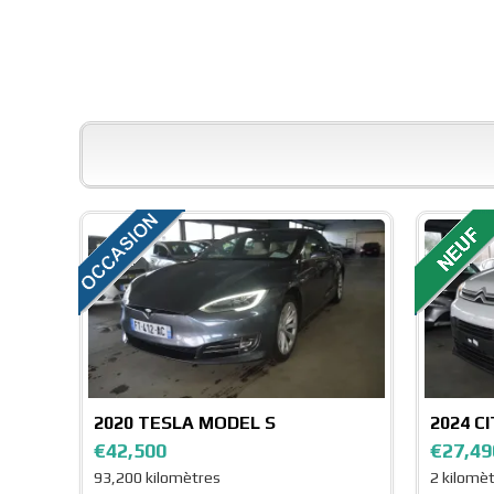
2020
TESLA MODEL S
2024
CI
€42,500
€27,49
93,200 kilomètres
2 kilomè