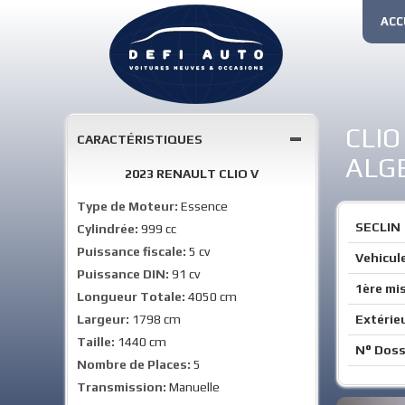
ACC
CLIO
CARACTÉRISTIQUES
ALGE
2023 RENAULT CLIO V
Type de Moteur:
Essence
SECLIN
Cylindrée:
999 cc
Puissance fiscale:
5 cv
Vehicule
Puissance DIN:
91 cv
1ère mis
Longueur Totale:
4050 cm
Largeur:
1798 cm
Extérie
Taille:
1440 cm
N° Doss
Nombre de Places:
5
Transmission:
Manuelle