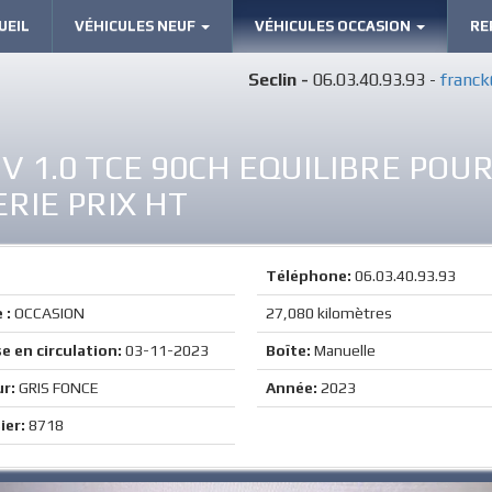
UEIL
VÉHICULES NEUF
VÉHICULES OCCASION
RE
Seclin -
06.03.40.93.93 -
franck
 V 1.0 TCE 90CH EQUILIBRE POU
RIE PRIX HT
Téléphone:
06.03.40.93.93
 :
OCCASION
27,080 kilomètres
e en circulation:
03-11-2023
Boîte:
Manuelle
ur:
GRIS FONCE
Année:
2023
ier:
8718