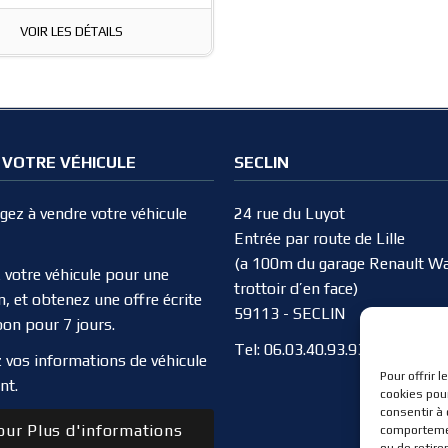
VOIR LES DÉTAILS
 VOTRE VÉHICULE
SECLIN
ez à vendre votre véhicule
24 rue du Luyot
Entrée par route de Lille
(a 100m du garage Renault Wa
 votre véhicule pour une
trottoir d’en face)
n, et obtenez une offre écrite
59113 - SECLIN
bon pour 7 jours.
Tel:
06.03.40.93.93
 vos informations de véhicule
Pour offrir 
nt.
cookies pour
consentir à
ur Plus d'informations
comportement