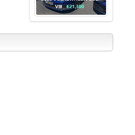
VIII
€21,300